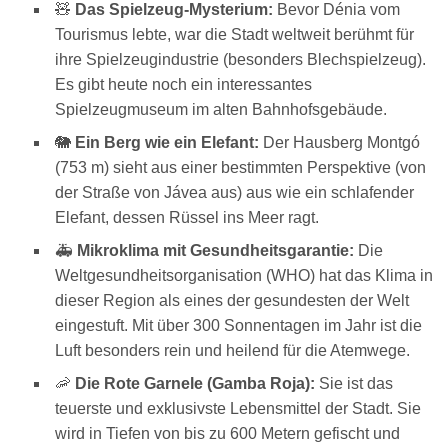
🧸
Das Spielzeug-Mysterium:
Bevor Dénia vom
Tourismus lebte, war die Stadt weltweit berühmt für
ihre Spielzeugindustrie (besonders Blechspielzeug).
Es gibt heute noch ein interessantes
Spielzeugmuseum im alten Bahnhofsgebäude.
🐘
Ein Berg wie ein Elefant:
Der Hausberg Montgó
(753 m) sieht aus einer bestimmten Perspektive (von
der Straße von Jávea aus) aus wie ein schlafender
Elefant, dessen Rüssel ins Meer ragt.
🚑
Mikroklima mit Gesundheitsgarantie:
Die
Weltgesundheitsorganisation (WHO) hat das Klima in
dieser Region als eines der gesundesten der Welt
eingestuft. Mit über 300 Sonnentagen im Jahr ist die
Luft besonders rein und heilend für die Atemwege.
🦐
Die Rote Garnele (Gamba Roja):
Sie ist das
teuerste und exklusivste Lebensmittel der Stadt. Sie
wird in Tiefen von bis zu 600 Metern gefischt und