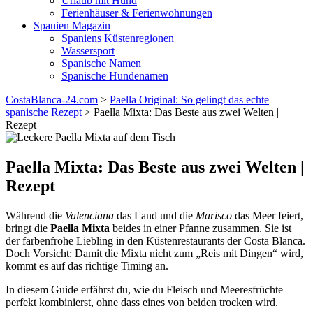
Urlaub mit Hund
Ferienhäuser & Ferienwohnungen
Spanien Magazin
Spaniens Küstenregionen
Wassersport
Spanische Namen
Spanische Hundenamen
CostaBlanca-24.com
>
Paella Original: So gelingt das echte
spanische Rezept
>
Paella Mixta: Das Beste aus zwei Welten |
Rezept
Paella Mixta: Das Beste aus zwei Welten |
Rezept
Während die
Valenciana
das Land und die
Marisco
das Meer feiert,
bringt die
Paella Mixta
beides in einer Pfanne zusammen. Sie ist
der farbenfrohe Liebling in den Küstenrestaurants der Costa Blanca.
Doch Vorsicht: Damit die Mixta nicht zum „Reis mit Dingen“ wird,
kommt es auf das richtige Timing an.
In diesem Guide erfährst du, wie du Fleisch und Meeresfrüchte
perfekt kombinierst, ohne dass eines von beiden trocken wird.