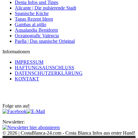
Denia Infos und Tipps
Alicante | Die pulsierende Stadt
Spanische Küche
Tapas Rezept Ideen
Gambas al ajillo
Aqualandia Benidorm
Oceanografic Valencia
Paella | Das spanische Original
Informationen
IMPRESSUM
HAFTUNGSAUSSCHLUSS
DATENSCHUTZERKLÄRUNG
KONTAKT
Folge uns auf:
Newsletter:
© 2026 | CostaBlanca-24.com - Costa Blanca Infos aus erster Hand!