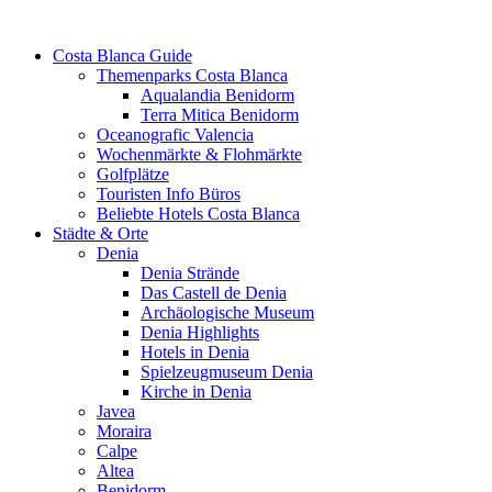
Costa Blanca Guide
Themenparks Costa Blanca
Aqualandia Benidorm
Terra Mitica Benidorm
Oceanografic Valencia
Wochenmärkte & Flohmärkte
Golfplätze
Touristen Info Büros
Beliebte Hotels Costa Blanca
Städte & Orte
Denia
Denia Strände
Das Castell de Denia
Archäologische Museum
Denia Highlights
Hotels in Denia
Spielzeugmuseum Denia
Kirche in Denia
Javea
Moraira
Calpe
Altea
Benidorm