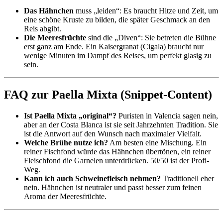
Das Hähnchen
muss „leiden“: Es braucht Hitze und Zeit, um
eine schöne Kruste zu bilden, die später Geschmack an den
Reis abgibt.
Die Meeresfrüchte
sind die „Diven“: Sie betreten die Bühne
erst ganz am Ende. Ein Kaisergranat (Cigala) braucht nur
wenige Minuten im Dampf des Reises, um perfekt glasig zu
sein.
FAQ zur Paella Mixta (Snippet-Content)
Ist Paella Mixta „original“?
Puristen in Valencia sagen nein,
aber an der Costa Blanca ist sie seit Jahrzehnten Tradition. Sie
ist die Antwort auf den Wunsch nach maximaler Vielfalt.
Welche Brühe nutze ich?
Am besten eine Mischung. Ein
reiner Fischfond würde das Hähnchen übertönen, ein reiner
Fleischfond die Garnelen unterdrücken. 50/50 ist der Profi-
Weg.
Kann ich auch Schweinefleisch nehmen?
Traditionell eher
nein. Hähnchen ist neutraler und passt besser zum feinen
Aroma der Meeresfrüchte.