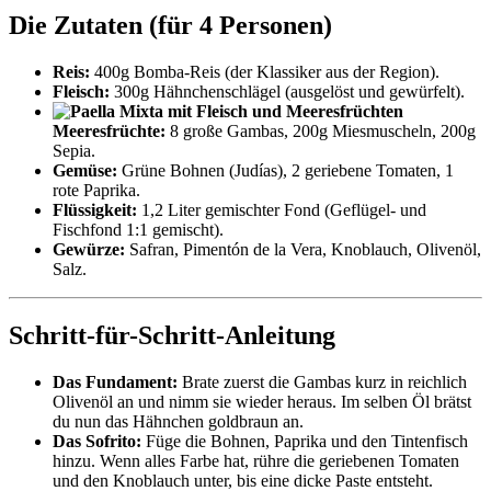
Die Zutaten (für 4 Personen)
Reis:
400g Bomba-Reis (der Klassiker aus der Region).
Fleisch:
300g Hähnchenschlägel (ausgelöst und gewürfelt).
Meeresfrüchte:
8 große Gambas, 200g Miesmuscheln, 200g
Sepia.
Gemüse:
Grüne Bohnen (Judías), 2 geriebene Tomaten, 1
rote Paprika.
Flüssigkeit:
1,2 Liter gemischter Fond (Geflügel- und
Fischfond 1:1 gemischt).
Gewürze:
Safran, Pimentón de la Vera, Knoblauch, Olivenöl,
Salz.
Schritt-für-Schritt-Anleitung
Das Fundament:
Brate zuerst die Gambas kurz in reichlich
Olivenöl an und nimm sie wieder heraus. Im selben Öl brätst
du nun das Hähnchen goldbraun an.
Das Sofrito:
Füge die Bohnen, Paprika und den Tintenfisch
hinzu. Wenn alles Farbe hat, rühre die geriebenen Tomaten
und den Knoblauch unter, bis eine dicke Paste entsteht.